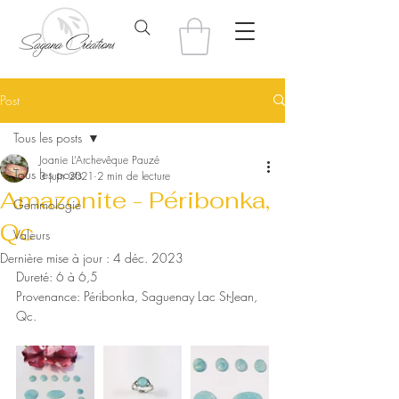
Post
Tous les posts
Joanie L’Archevêque Pauzé
Tous les posts
3 juin 2021
2 min de lecture
Amazonite - Péribonka,
Gemmologie
Qc
Valeurs
Dernière mise à jour :
4 déc. 2023
Dureté: 6 à 6,5
Provenance: Péribonka, Saguenay Lac St-Jean, 
Qc.