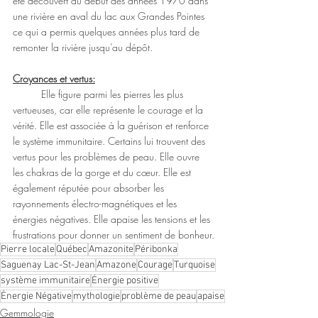
été découvert au début des années 1970 dans 
une rivière en aval du lac aux Grandes Pointes 
ce qui a permis quelques années plus tard de 
remonter la rivière jusqu’au dépôt.
Croyances et vertus:
	Elle figure parmi les pierres les plus 
vertueuses, car elle représente le courage et la 
vérité. Elle est associée à la guérison et renforce 
le système immunitaire. Certains lui trouvent des 
vertus pour les problèmes de peau. Elle ouvre 
les chakras de la gorge et du cœur. Elle est 
également réputée pour absorber les 
rayonnements électro-magnétiques et les 
énergies négatives. Elle apaise les tensions et les 
frustrations pour donner un sentiment de bonheur.
Pierre locale
Québec
Amazonite
Péribonka
Saguenay Lac-St-Jean
Amazone
Courage
Turquoise
système immunitaire
Énergie positive
Énergie Négative
mythologie
problème de peau
apaise
Gemmologie