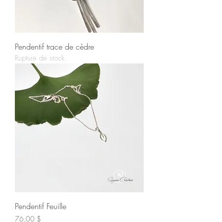
Pendentif trace de cèdre
Rupture de stock
Pendentif Feuille
Prix
76,00 $