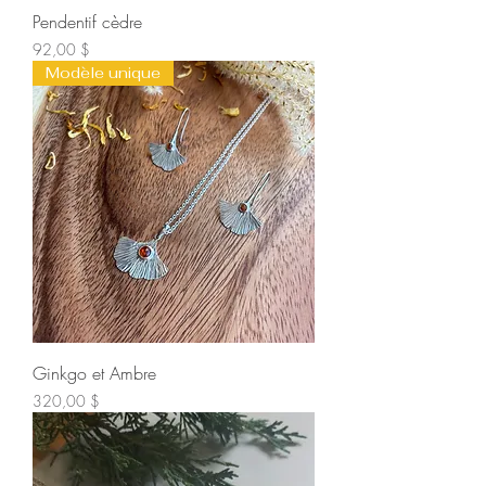
Pendentif cèdre
Prix
92,00 $
Modèle unique
Ginkgo et Ambre
Prix
320,00 $