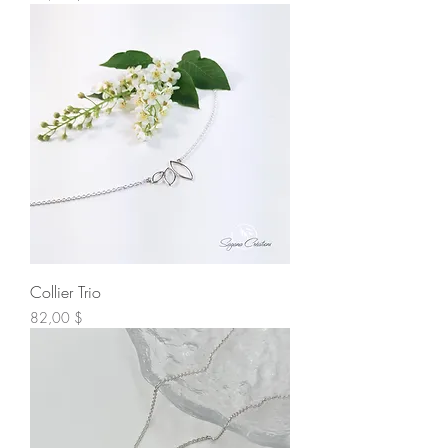
Collier Trio
Prix
82,00 $