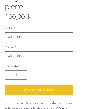
pierre
Prix
160,00 $
Taille
*
Pierre
*
Quantité
*
Ajouter au panier
La simplicité de la bague brindille combinée
à la beauté naturelle des pierres. C’est le